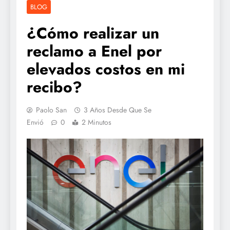
BLOG
¿Cómo realizar un
reclamo a Enel por
elevados costos en mi
recibo?
Paolo San
3 Años Desde Que Se
Envió
0
2 Minutos