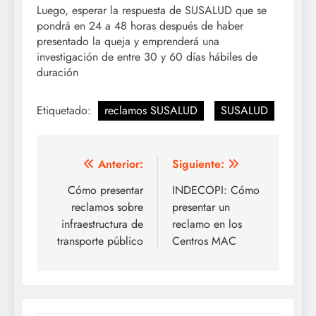
Luego, esperar la respuesta de SUSALUD que se
pondrá en 24 a 48 horas después de haber
presentado la queja y emprenderá una
investigación de entre 30 y 60 días hábiles de
duración
Etiquetado:
reclamos SUSALUD
SUSALUD
Navegación
Anterior:
Siguiente:
de
Cómo presentar
INDECOPI: Cómo
reclamos sobre
presentar un
entradas
infraestructura de
reclamo en los
transporte público
Centros MAC