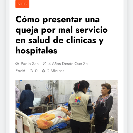
BLOG
Cómo presentar una
queja por mal servicio
en salud de clínicas y
hospitales
Paolo San
4 Años Desde Que Se
Envió
0
2 Minutos