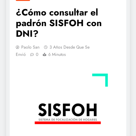
¿Cómo consultar el
padrón SISFOH con
DNI?
Paolo San
3 Años Desde Que Se
Envió
0
6 Minutos