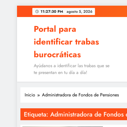
Saltar
11:27:31 PM
agosto 5, 2026
al
contenido
Portal para
identificar trabas
burocráticas
Ayúdanos a identificar las trabas que se
te presentan en tu día a día!
Inicio
Administradora de Fondos de Pensiones
Etiqueta:
Administradora de Fondos 